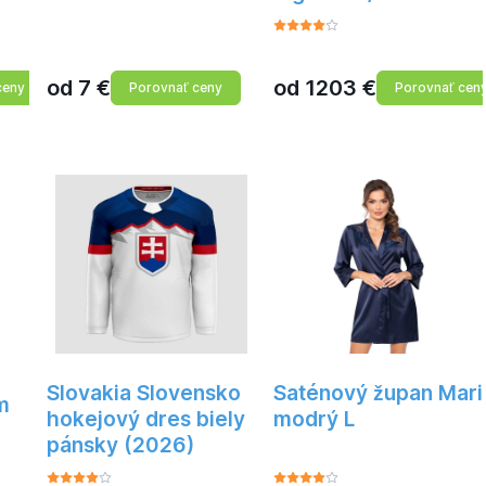
od
7
€
od
1203
€
ceny
Porovnať ceny
Porovnať cen
Slovakia Slovensko
Saténový župan Mari
m
hokejový dres biely
modrý L
pánsky (2026)