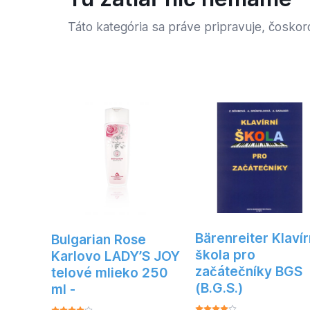
Táto kategória sa práve pripravuje, čosko
Bärenreiter Klavír
Bulgarian Rose
škola pro
Karlovo LADY’S JOY
začátečníky BGS
telové mlieko 250
(B.G.S.)
ml -