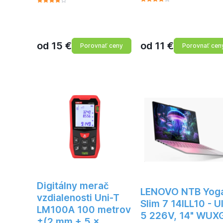
od
15
€
od
11
€
Porovnať ceny
Porovnať cen
Digitálny merač
LENOVO NTB Yog
vzdialenosti Uni-T
Slim 7 14ILL10 - U
LM100A 100 metrov
5 226V, 14" WUX
±(2 mm + 5 x