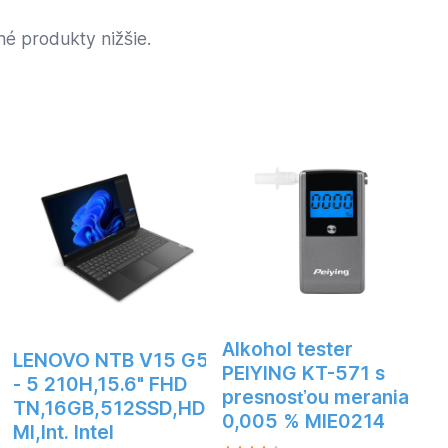
é produkty nižšie.
Alkohol tester
LENOVO NTB V15 G5
PEIYING KT-571 s
- 5 210H,15.6" FHD
presnosťou merania
TN,16GB,512SSD,HD
0,005 % MIE0214
MI,Int. Intel