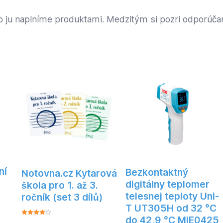
ro ju naplníme produktami. Medzitým si pozri odporúčan
ní
Bezkontaktný
Notovna.cz Kytarová
digitálny teplomer
škola pro 1. až 3.
telesnej teploty Uni-
ročník (set 3 dílů)
T UT305H od 32 °C
do 42,9 °C MIE0425