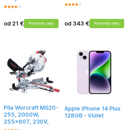
od
21
€
od
343
€
y
Porovnať ceny
Porovnať ceny
Píla Worcraft MS20-
Apple iPhone 14 Plus
255, 2000W,
128GB - Violet
255x60T, 230V,