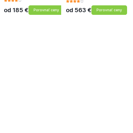
od
185
€
od
563
€
Porovnať ceny
Porovnať ceny