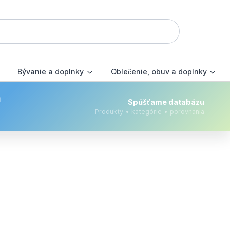
Bývanie a doplnky
Oblečenie, obuv a doplnky
m
Spúšťame databázu
Produkty • kategórie • porovnania