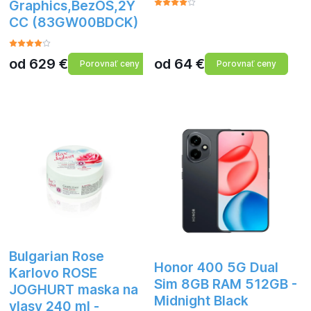
Graphics,BezOS,2Y
CC (83GW00BDCK)
od
629
€
od
64
€
Porovnať ceny
Porovnať ceny
Bulgarian Rose
Honor 400 5G Dual
Karlovo ROSE
Sim 8GB RAM 512GB -
JOGHURT maska na
ge
Midnight Black
vlasy 240 ml -