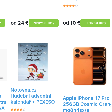
od
24
€
od
10
€
y
Porovnať ceny
Porovnať ceny
Notovna.cz
Hudební adventní
a
Apple iPhone 17 Pro
kalendář + PEXESO
ltra
256GB Cosmic Oran
GA
mg8h4sx/a