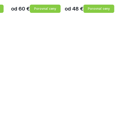
od
60
€
od
48
€
Porovnať ceny
Porovnať ceny