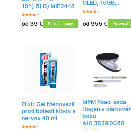
OLED, 16GB,…
10^(-5) D) MIE0448
od
39
€
od
955
€
Porovnať ceny
Porovnať 
MPM Psací sada
Elixir Gél Menovazil
Hogan v dárkové
proti bolesti kĺbov a
boxu
nervov 40 ml
A10.3839.0080