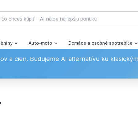
ebniny
Auto-moto
Domáce a osobné spotrebiče
v a cien. Budujeme AI alternatívu ku klasický
v