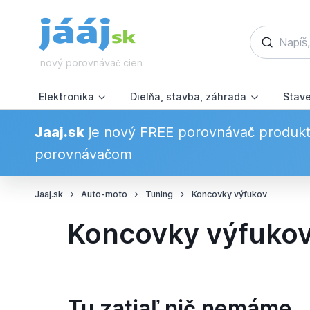
nový porovnávač cien
Elektronika
Dielňa, stavba, záhrada
Stav
Jaaj.sk
je nový FREE porovnávač produkto
porovnávačom
Jaaj.sk
Auto-moto
Tuning
Koncovky výfukov
Koncovky výfuko
Tu zatiaľ nič nemáme