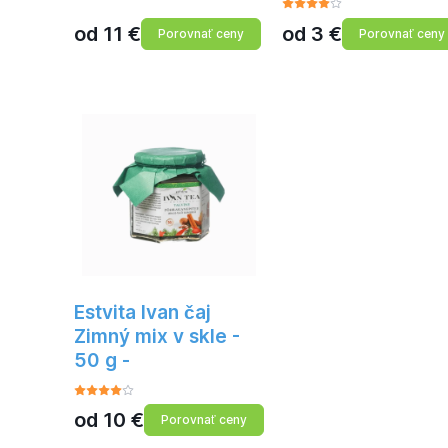
od
11
€
od
3
€
Porovnať ceny
Porovnať ceny
Estvita Ivan čaj
Zimný mix v skle -
50 g -
od
10
€
Porovnať ceny